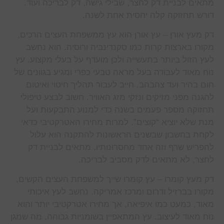
מתאים לבניית דק לחצר, שבילי גישה, דק לבריכה ועוד.
דורש תחזוקה קלה יחסית אחת לשנה.
דק מעץ אורן – עץ אורן הוא עץ ממשפחת העצים הרכים,
מקורו בארצות קרות כמו סקנדינביה ורוסיה. הוא נחשב
לעץ הזול ביותר בתעשייה ולכן מועדף על בעלי מקצוע. עץ
נוח מאוד לעבודה בעל מראה טבעי כפרי ומגיע בגוונים של
חום בהיר ועד צהבהב. חייב לעבור תהליך חיטוי ואיטום
להגנה מפני מזיקים ונזקי מזג האוויר. חשוב לבצע טיפולי
תחזוקה מספר פעמים בשנה כדי למנוע התבקעות ועל
מנת שלא יוציא “קוצים”. למרות מחירו האטרקטיבי כדאי
לקחת בחשבון שבשנים הראשונות להתקנה הוא עלול
להפריש שרף וזה אחד מחסרונותיו. מתאים לבניית דק
לחצר, לא מתאים לדק מסביב לבריכה.
דק מעץ קומרו – עץ קומרו שייך למשפחת העצים הקשים,
מקורו בברזיל ודרום ומרכז אמריקה. נחשב לעץ איכותי
מאוד, כמעט כמו איפיאה, אך מחירו אטרקטיבי יותר והוא
נוח מאוד לעיצוב. עץ המתאפיין בשומניות גבוהה, מה שמגן