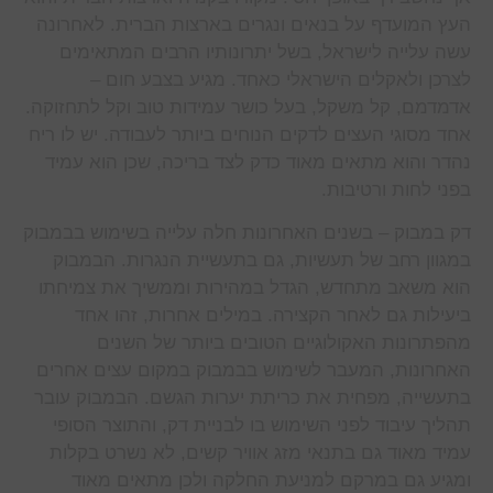
העץ המועדף על בנאים ונגרים בארצות הברית. לאחרונה
עשה עלייה לישראל, בשל יתרונותיו הרבים המתאימים
לצרכן ולאקלים הישראלי כאחד. מגיע בצבע חום –
אדמדמם, קל משקל, בעל כושר עמידות טוב וקל לתחזוקה.
אחד מסוגי העצים לדקים הנוחים ביותר לעבודה. יש לו ריח
נהדר והוא מתאים מאוד כדק לצד בריכה, שכן הוא עמיד
בפני לחות ורטיבות.
דק במבוק – בשנים האחרונות חלה עלייה בשימוש בבמבוק
במגוון רחב של תעשיות, גם בתעשיית הנגרות. הבמבוק
הוא משאב מתחדש, הגדל במהירות וממשיך את צמיחתו
ביעילות גם לאחר הקצירה. במילים אחרות, זהו אחד
מהפתרונות האקולוגיים הטובים ביותר של השנים
האחרונות, המעבר לשימוש בבמבוק במקום עצים אחרים
בתעשייה, מפחית את כריתת יערות הגשם. הבמבוק עובר
תהליך עיבוד לפני השימוש בו לבניית דק, והתוצר הסופי
עמיד מאוד גם בתנאי מזג אוויר קשים, לא נשרט בקלות
ומגיע גם במרקם למניעת החלקה ולכן מתאים מאוד