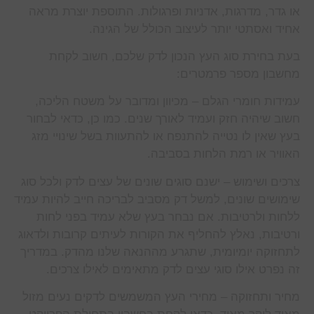
או גדר, מדרגות, אדניות ופרגולות. התוספת יוצרת מראה
אחיד ואסתטי יותר לעיצוב הכולל של הגינה.
בעת בחירת סוג העץ הנכון לדק שלכם, חשוב לקחת
מחשבון מספר פרמטרים:
עמידות חומרי הגלם – מכיוון ומדובר על משטח הליכה,
חשוב שיהיה חזק ועמיד לאורך שנים. כמו כן, כדאי לבחור
בעץ שאין לו נטייה להתנפח או להתעוות בשל שינויי מזג
האוויר או רמת הלחות בסביבה.
צרכים ושימוש – ישנם סוגים שונים של עצים לדק ולכל סוג
שימושים שונים, למשל דק מסביב לבריכה חייב להיות עמיד
ללחות ולרטיבות. אם נבחר בעץ שלא עמיד בפני לחות
ורטיבות, נאלץ להחליף את הקורות לעיתים קרובות ולדאוג
לתחזוקה יומיומית, שתגרע מההנאה שלנו מהדק. במדריך
זה נפרט אילו סוגי עצים לדק מתאימים לאילו צרכים.
מחיר ותחזוקה – מחירי העץ המשמשים לדקים נעים מזול