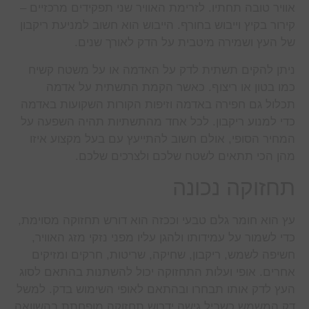
אוויר טובה תחתיו. לזרימת האוויר שני תפקידים מרכזיים –
קירור בקיץ וייבוש בחורף. הייבוש הוא חשוב למניעת ריקבון
של העץ ושמירה מיטבית על הדק לאורך שנים.
ניתן להקים תשתית לדק על האדמה או על משטח קשיח
כמו בטון או ריצוף. כאשר הקמת התשתית על אדמה
תכלול גם חפירה באדמה וזיפות הקורות השקועות באדמה
כדי למנוע ריקבון. לכל אחד מהתשתיות תהיה השפעה על
המחיר הסופי, אולם חשוב להתייעץ עם בעל מקצוע איזו
מהן הכי תתאים לשטח שלכם ולצרכים שלכם.
תחזוקה נכונה
עץ הוא חומר גלם טבעי וככזה הוא דורש תחזוקה מסוימת,
כדי לשמור על עמידותו ולהגן עליו מפני נזקי מזג האוויר,
חשיפה לשמש, ריקבון, שחיקה, שריטות, חרקים ומזיקים
אחרים. אופי ועלות התחזוקה יכול להשתנות בהתאם לסוג
העץ לדק אותו תבחרו ובהתאם לאופי השימוש בדק. למשל
דק המשמש כשביל גישה ידרוש תחזוקה מופחתת בהשוואה