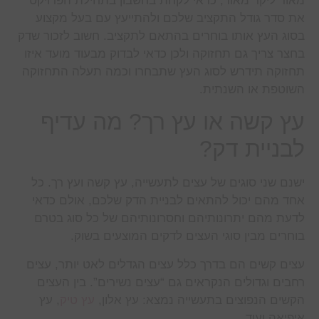
מאוד ליקר מאוד, כדאי לקחת בחשבון בתחילת הפרויקט
את סדר גודל התקציב שלכם ולהתייעץ עם בעל מקצוע
בסוג העץ אותו בוחרים בהתאם לתקציב. חשוב לזכור שדק
בחצר צריך גם תחזוקה ולכן כדאי לבדוק מבעוד מועד איזו
תחזוקה תידרש לסוג העץ שתבחרו וכמה תעלה התחזוקה
השוטפת או השנתית.
עץ קשה או עץ רך? מה עדיף
לבניית דק?
ישנם שני סוגים של עצים לתעשייה, עץ קשה ועץ רך. כל
אחד מהם יכול להתאים לבניית הדק שלכם, אולם כדאי
לדעת מהם יתרונותיהם וחסרונותיהם של כל סוג בטרם
בוחרים מבין סוגי העצים לדקים המוצעים בשוק.
עצים קשים הם בדרך כלל עצים הגדלים לאט יותר, עצים
רחבים וגדולים הנקראים גם “עצים נשירים”. בין העצים
הקשים הנפוצים בתעשייה נמצא: עץ אלון,
עץ טיק
, עץ
איפיאה ועוד.