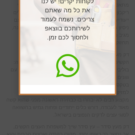
לקוחות יקרים! יש לנו
מתאפיין בשומניות גבוהה, מה שהופך אותו עמיד בפני
את כל מה שאתם
ריקבון ופטריות לטווח ארוך. חשובה מיומנות טובה וכלים
צריכים. נשמח לעמוד
ייעודיים לעבודה איתו ולכן כדאי לבחור בבעל מקצוע עם
ניסיון בהתקנת
דקים
מעץ זה. תחזוקה נוחה אחת לשנה,
לשירותכם בווצאפ
מגיב מעולה לשימון ונראה כמו חדש לאחר כל חידוש
ולחסוך לכם זמן.
תחזוקה שנתי. גווניו נעים בין צהבהב לחום כהה.
דק מעץ טייגרווד – עץ טייגרווד שייך למשפחת העצים
הקשים, מקורו במספר מדינות טרופיות בדרום אמריקה:
בוליביה, ברזיל, ארגנטינה ופרגאווי. יש לו מראה ייחודי עם
גוונים של חום אדמדמם, חום זהבהב וכתום, מתאפיין
בטקסטורת פסים שחורים. בעל כושר עמידות גבוהה
למזיקים ופטריות. למרות ייחודיותו וכל יתרונותיו, בעלי
מקצוע רבים לא יבחרו בו כבחירה ראשונה מפני שהוא קשה
מאוד לעבודה, דורש כלים ייחודיים ופחות גמיש בהשוואה
לסוגי עצים לדקים הנפוצים בישראל.
דק מעץ סידר – עץ סידר שייך למשפחת העצים הקשים,
אך נחשב רך באופן יחסי. מקורו בקנדה וארצות הברית והוא