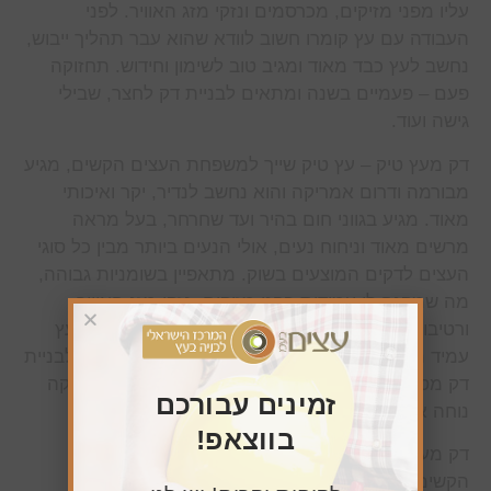
עליו מפני מזיקים, מכרסמים ונזקי מזג האוויר. לפני
העבודה עם עץ קומרו חשוב לוודא שהוא עבר תהליך ייבוש,
נחשב לעץ כבד מאוד ומגיב טוב לשימון וחידוש. תחזוקה
פעם – פעמיים בשנה ומתאים לבניית דק לחצר, שבילי
גישה ועוד.
דק מעץ טיק – עץ טיק שייך למשפחת העצים הקשים, מגיע
מבורמה ודרום אמריקה והוא נחשב לנדיר, יקר ואיכותי
מאוד. מגיע בגווני חום בהיר ועד שחרחר, בעל מראה
מרשים מאוד וניחוח נעים, אולי הנעים ביותר מבין כל סוגי
העצים לדקים המוצעים בשוק. מתאפיין בשומניות גבוהה,
מה שמקנה לו עמידות בפני מזיקים, נזקי מזג האוויר
ורטיבות. אין לו נטייה להתעוות או להתנפח, נחשב לעץ
עמיד מאוד בסביבה לחה ורטובה ולכן מתאים מאוד לבניית
דק מסביב לבריכה, דק בגינה, שבילי גישה ועוד. תחזוקה
זמינים עבורכם
נוחה אחת לשנה.
בווצאפ!
דק מעץ אירוקו – עץ אירוקו משתייך למשפחת העצים
הקשים, מקורו במזרח אפריקה. נחשב לנדיר מאוד,