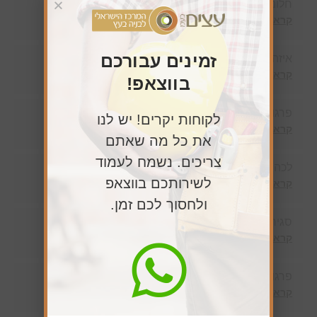
חלונות גג פנורמיים
קרא עוד »
זמינים עבורכם
איזה עץ הכי מתאים לפרגולה בישראל?
קרא עוד »
בווצאפ!
פרגולה למרפסת שמש בהוד השרון – מה כדאי לדעת
לקוחות יקרים! יש לנו
קרא עוד »
את כל מה שאתם
צריכים. נשמח לעמוד
לכה לעץ על בסיס מים
לשירותכם בווצאפ
קרא עוד »
ולחסוך לכם זמן.
סגירת מרפסת – שאלות ותשובות שכל לקוח שואל
קרא עוד »
פרגולה לגינה בכפר סבא – שאלות נפוצות
קרא עוד »