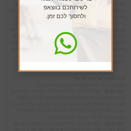
בניית גגות לבתים, דורשת מקצוענות, ניסיון וידע רבים. לנו,
לשירותכם בווצאפ
בעצים בע”מ, ניסיון רב בתחום תכנון ובניית גגות וכן פיקוח. כאן,
ולחסוך לכם זמן.
תוכלו להתרשם מאולם תצוגה המציע את המילה האחרונה
ברעפים האיכותיים ביותר לגגות ובהם: רעפים חרס מרסלז,
פורטוגזי ושטוחים מחרס ובטון מאיטליה וספרד וכן, אביזרי עזר
לבניית גגות לרעפים לרבות יריעות איטום ומגוון חומרי בידוד
תרמי ואקוסטי. אנחנו בעצים בע”מ, עובדים מול המגזר הפרטי
והעסקי כאחד, מייעצים, מדריכים ומכוונים אדריכלים, קבלנים
ובונים פרטיים בבחירה המתאימה להם בדיוק לפרויקט
ולתקציב.
אילו סוגי רעפים קיימים?
בעצים בע”מ תוכלו למצוא את כל סוגי הרעפים:
רעפי חרס
– אלו הרעפים המוכרים ביותר בתחום, המעניקים
מראה טבעי לגג הבית ולהם עמידות גבוהה (בין 70 ל-100
שנה). רעפים אלו, מועדפים על מרבית הגגנים. אצלנו בעצים
בע”מ, תוכלו למצוא רעפי חרס פורטוגזיים בעלי פרופיל גלי
וגבוה ורעפי מרסלייז, בעלי פרופיל שטוח.
רעפי בטון
– עשויים בטון, תוצרת אקרשטיין ומעורבבים עם
דבק. רעפים אלו ניתן לרכוש בצבעים שונים אך אורך חייהם