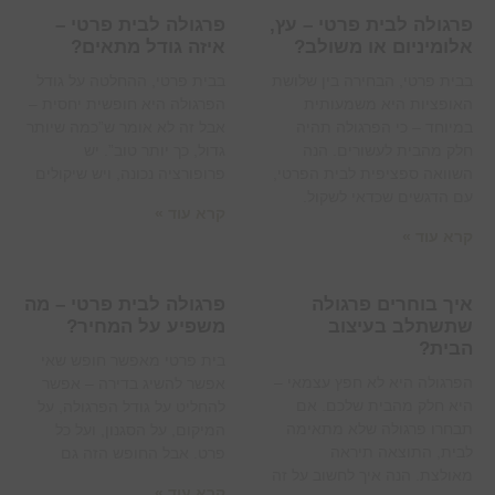
פרגולה לבית פרטי – עץ,
פרגולה לבית פרטי –
אלומיניום או משולב?
איזה גודל מתאים?
בבית פרטי, הבחירה בין שלושת
בבית פרטי, ההחלטה על גודל
האופציות היא משמעותית
הפרגולה היא חופשית יחסית –
במיוחד – כי הפרגולה תהיה
אבל זה לא אומר ש”כמה שיותר
חלק מהבית לעשורים. הנה
גדול, כך יותר טוב”. יש
השוואה ספציפית לבית הפרטי,
פרופורציה נכונה, ויש שיקולים
עם הדגשים שכדאי לשקול.
קרא עוד »
קרא עוד »
איך בוחרים פרגולה
פרגולה לבית פרטי – מה
שתשתלב בעיצוב
משפיע על המחיר?
הבית?
בית פרטי מאפשר חופש שאי
הפרגולה היא לא חפץ עצמאי –
אפשר להשיג בדירה – אפשר
היא חלק מהבית שלכם. אם
להחליט על גודל הפרגולה, על
תבחרו פרגולה שלא מתאימה
המיקום, על הסגנון, ועל כל
לבית, התוצאה תיראה
פרט. אבל החופש הזה גם
מאולצת. הנה איך לחשוב על זה
קרא עוד »