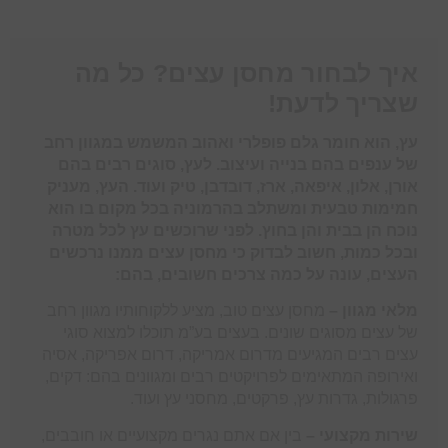
איך לבחור מחסן עצים? כל מה
שצריך לדעת!
עץ, הוא חומר גלם פופלרי ואהוב המשמש במגוון רחב
של ענפים בהם בנייה ועיצוב. לעץ, סוגים רבים בהם
אורן, אלון, איפאה, ארז, דובדבן, טיק ועוד. העץ, מעניק
חמימות טבעית ומשתלב בהרמוניה בכל מקום בו הוא
נוכח הן בבית והן בחוץ. לפני שרוכשים עץ לכל מטרה
ובכל כמות, חשוב לבדוק כי מחסן עצים ממנו נרכשים
העצים, עונה על כמה צרכים חשובים, בהם:
מלאי מגוון –
מחסן עצים טוב, מציע ללקוחותיו מגוון רחב
של עצים מסוגים שונים. בעצים בע”מ תוכלו למצוא סוגי
עצים רבים המגיעים מדרום אמריקה, דרום אפריקה, אסיה
ואירופה המתאימים לפרויקטים רבים ומגוונים בהם: דקים,
פרגולות, גדרות עץ, פרקטים, מחסני עץ ועוד.
שירות מקצועי –
בין אם אתם נגרים מקצועיים או חובבים,