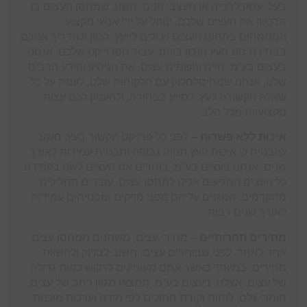
בעלי עסק לבנייה או מעצבי פנים, חשוב שמחסן העצים בו
תרכשו את העצים שלכם, ינוהל על ידי אנשי מקצוע
המתמחים בתחום העצים ויכולים לייעץ, לכוון ולהדריך אתכם
בבחירת סוג העץ הנכון ביותר עבור הפרוייקט שלכם. אנחנו
בעצים בע”מ, חיים ונושמים עצים. את הניסיון והידע הרבים
שלנו, אנחנו שמחיםלחלוק עם הלקוחות שלנו, לענות על כל
שאלה הקשורה לעץ, לסייע בבחירה, ולהעניק לכם עצות
מקצועיות מכל הלב.
איכות ללא פשרות –
לפני כל פרויקט הקשור בעץ, חשוב
להבטיח כי איכות העץ תהיה גבוהה ותבטיח עמידות לאורך
שנים. אנחנו בעצים בע”מ, בוחרים את העצים לשנו בקפידה.
כל העצים המגיעים אלינו למחסן עצים, עוברים תהליכים
מתקדמים, המגנים עליהם מפני מזיקים ומבטיחים עמידות
לאורך שנים רבות.
מחירים תחרותיים –
מחירי עצים, משתנים ממחסן עצים
אחד לאחר. לפני שבוחרים עצים, חשוב לבדוק ולהשוות
מחירים, במיוחד כאשר אתם מעוניינים לרכוש כמות גדולה
של עצים. אצלנו, בעצים בע”מ, תמצאו מגוון רחב של עצים,
חומרי גלם, לוחות וקורת חתוכים לפי מידה וערכות מוכנות