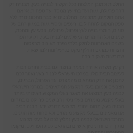
החלטות וכמובן המלצות בכל הקשור לבנייה בעץ, מבניית דק
דרך פרגולה, גגות ועד בתי עץ ממסד ועד טפחות. אז אם
אתם חולמים, מתכננים, מתלבטים או כבר מתכוננים זה ללא
ספק המקום להתחיל בו. רעפים וכיסויי גגות במגוון רחב של
סוגים, חומרי בנייה לעץ ופרזול, פרזולים, צבעי עץ ומתכת,
שמנים וכל החומרים המשלמים לבנייה בעץ. דק עץ הפך
בשנים האחרונות לחלק בלתי נפרד מעיצוב מרפסות
וחצרות כמו גם תחליף מקסים, יעיל ונוח למדשאות
שדורשות השקיה רבה.
דק עץ משרה אווירה נעימה בחצר וגם בבית ותורם רבות
לעיצוב הבית כולו. במרכז הישראלי לבניה בעץ נעזור לכם
לתכנן את הדק המתאים מהמפרט ועד הפרזול, הברגים,
הצבעים וכמובן בעלי המקצוע המתאימים. במרכז הישראלי
לבניה בעץ תמצאו את מאגר בעלי המקצוע האיכותי ביותר,
בעלי מקצוע מומחים בעלי ניסיון רב שנים פרויקטים בתחום
הבניה בעץ, תחום ייחודי ומקצועי הדורש ידע והבנה רבים.
אנו מאמינים בבעלי מקצוע מומחים ולא פחות מזה הוגנים.
במרכז הישראלי לבניה בעץ נמליץ לכם על בעלי מקצוע
מתוך היכרות וניסיון אישיים ובהתאם לסוג הפרויקט, מיקומו
הגאוגרפי והתקציב.