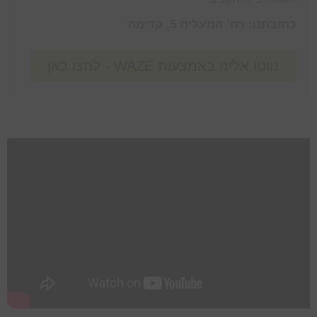
כתובתנו: רח’ המעלית 5, קדימה
נווטו אלינו באמצעות WAZE - לחצו כאן