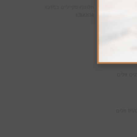
ולה
חלונות סקיילייט במרכז
קרא עוד »
 אור אבל
ים זולים
יש חומרים שלא הייתי ממליץ עליהם למרפסת שמש: עץ קשיח שלא טופל מספיק, אלומיניום מסדרות הזולות מאוד, ופנלי PVC זולים