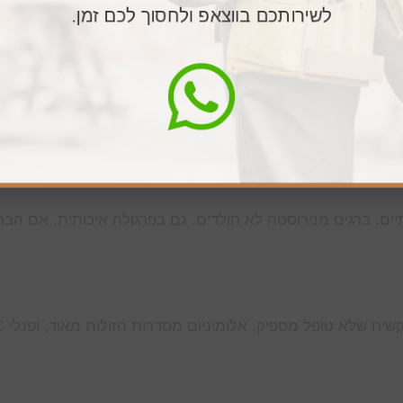
 של אלומיניום – פרגולה דמוי עץ היא אפשרות טובה. גם פרג
לשירותכם בווצאפ ולחסוך לכם זמן.
זוקה תקופתית.
אפשר לאור לעבור, נותן מראה אוורירי. סנטף לבן – חוסם יותר
ר יקרים. רעפים – מראה קלאסי, יקרים יחסית.
יים. ברגים מנירוסטה לא חולדים. גם בפרגולה איכותית, אם הברג