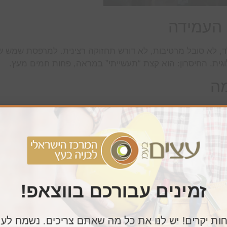
 העמידה
ולד, לא סובל מרטיבות, לא דורש תחזוקה רצינית. למרפסת שמש 
וגית. החיסרון: הוא קצת “תעשייתי” במראה, פחות חמים מעץ.
מה
סגנון קלאסי או כפרי – עץ הוא בחירה אסתטית מצוינת. הוא מ
ש תחזוקה תקופתית, ובאקלים חופי הוא סובל יותר.
ו
ומיניום עם רכיבי עץ במקומות שרואים. זה נותן את העמידות ש
 נותן עומק ועניין שאחרים לא נותנים.
זמינים עבורכם בווצאפ!
ם
ות יקרים! יש לנו את כל מה שאתם צריכים. נשמח לע