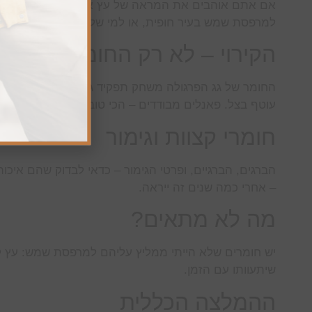
אם אתם אוהבים את המראה של עץ אבל רוצים את התחזוקה
למרפסת שמש בעיר חופית, או למי שלא רוצה לעסוק בתח
הקירוי – לא רק החומר העיקרי
החומר של גג הפרגולה משחק תפקיד גדול. סנטף שקוף – מ
עוטף בצל. פאנלים מבודדים – הכי טובים תרמית, אבל יות
חומרי קצוות וגימור
הברגים, הברגיים, ופרטי הגימור – כדאי לבדוק שהם איכות
– אחרי כמה שנים זה ייראה.
מה לא מתאים?
שיתעוותו עם הזמן.
ההמלצה הכללית