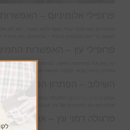
פרופילי אלומיניום – האפשרות
אלומיניום הוא חומר עמיד מאוד למזג האוויר. הוא לא ח
לשמש כל היום ולגשמים בחורף – אלומיניום הוא בחירה ל
פרופילי עץ – האפשרות החמי
עץ נותן את החמימות והאופי. למרפסת שמש בבית פרטי ב
צמחיה, נראה טבעי, ומקנה תחושה אורגנית. החיסרון: דור
השילוב – הפתרון הפופולרי שלנ
אצלנו ב
עצים בע”מ
רוב הלקוחות בוחרים בשילוב – שלד אל
אלומיניום עם החמימות של עץ. גם בעיני אסתטיים, השילוב
פרגולה דמוי עץ – אופציה ביניי
לקוח