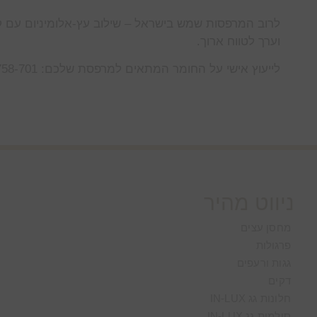
לרוב המרפסות שמש בישראל – שילוב עץ-אלומיניום עם קי
וערך לטווח ארוך.
לייעוץ אישי על החומר המתאים למרפסת שלכם: 073-7758-701.
ניווט מהיר
מחסן עצים
פרגולות
גגות ורעפים
דקים
חלונות גג IN-LUX
סולמות גג IN-LUX