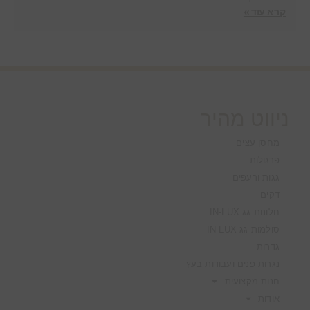
קרא עוד »
ניווט מהיר
מחסן עצים
פרגולות
גגות ורעפים
דקים
חלונות גג IN-LUX
סולמות גג IN-LUX
גדרות
נגרות פנים ועבודות בעץ
חנות מקצועית
אודות