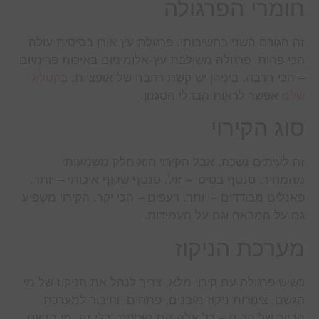
חומרי הפרגולה
זה הגורם השני בחשיבותו. פרגולת עץ אורן בסיסית עולה
הכי פחות. פרגולה משולבת עץ-אלומיניום באיכות פרימיום
– הכי הרבה. ביניהן יש קשת רחבה של אופציות. ב
קטלוג
שלנו
אפשר לראות הבדלי הסגנון.
סוג הקירוי
זה לעיתים נשכח, אבל הקירוי הוא חלק משמעותי
מהמחיר. סנטף בסיסי – זול. סנטף שקוף איכותי – יותר.
פאנלים מבודדים – יותר. רעפים – הכי יקר. הקירוי משפיע
גם על המראה וגם על העמידות.
מערכת הניקוז
כשיש פרגולה עם קירוי מלא, צריך לנהל את הניקוז של מי
הגשם. צינורות ניקוז מובנים, פתחים, וחיבור למערכת
הביוב של הבית – כל אלה הם תוספת. בלי זה, מי הגשם