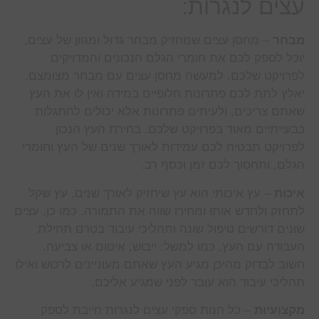
עצים לנגרות:
מבחר
– מחסן עצים שמחזיק מבחר גדול ומגוון של עצים,
יוכל לספק לכם את חומרי הגלם הנכונים והמדויקים
לפרויקט שלכם. למעשה מחסן עצים עם מבחר מצומצם,
יאלץ לתת לכם פתרונות חלופיים במידה ואין לו את העץ
שאתם צריכים, ולעיתים פתרונות אלא יכולים להתגלות
כבעייתיים מאוד בפרויקט שלכם. בחירת העץ הנכון
לפרויקט תבטיח לכם עמידות לאורך שנים של העץ וחומרי
הגלם, ותחסוך לכם זמן וכסף רב.
איכות
– עץ איכותי הוא עץ שיחזיק לאורך שנים, עץ שקל
לתחזק ולחדש אותו ומחירו שווה את התמורה. כמו כן, עצים
שונים דורשים טיפול שונה ותהליכי עיבוד בטרם תחילת
העבודה עם העץ, כמו למשל: ייבוש, איטום או צביעה.
חשוב לבדוק מהיכן מגיע העץ שאתם מעוניינים לרכוש ואילו
תהליכי עיבוד הוא עובר לפני שמגיע אליכם.
מקצועיות
– כל חנות ספקי עצים לנגרות חייבת לספק