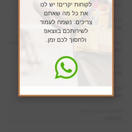
לקוחות יקרים! יש לנו
קרא עוד »
את כל מה שאתם
לכה לעץ טבעי
צריכים. נשמח לעמוד
קרא עוד »
לשירותכם בווצאפ
ולחסוך לכם זמן.
מחסן עצים כפר סבא – איכות ומקצוענות נפגשות בצמרת!
קרא עוד »
לכה לעץ חיצוני
קרא עוד »
חלונות סקיילייט בזכרון יעקב
קרא עוד »
סולמות גג בהוד השרון
קרא עוד »