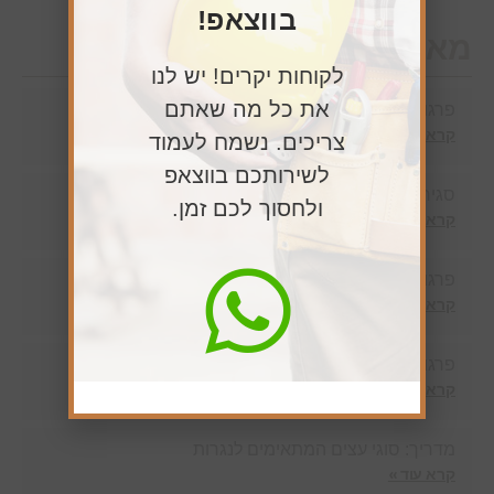
בווצאפ!
מאמרים חדשים
לקוחות יקרים! יש לנו
את כל מה שאתם
פרגולה משולבת או רק אלומיניום – מה ההבדל?
קרא עוד »
צריכים. נשמח לעמוד
לשירותכם בווצאפ
סגירת מרפסת – שאלות ותשובות שכל לקוח שואל
ולחסוך לכם זמן.
קרא עוד »
פרגולה לגינה ברמת גן – דגשים לדירת גן
קרא עוד »
פרגולה לחצר בהרצליה – שילוב בעיצוב הבית
קרא עוד »
מדריך: סוגי עצים המתאימים לנגרות
קרא עוד »