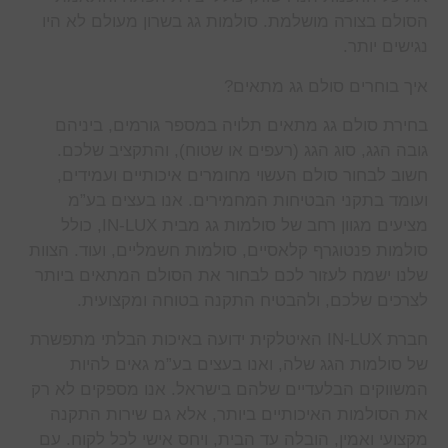
הסולם בצורה מושלמת. סולמות גג בשרון מעולם לא היו
נגישים יותר.
איך בוחרים סולם גג מתאים?
בחירת סולם גג מתאים תלויה במספר גורמים, ביניהם
גובה הגג, סוג הגג (רעפים או שטוח), והתקציב שלכם.
חשוב לבחור סולם העשוי מחומרים איכותיים ועמידים,
ועומד בתקני הבטיחות המחמירים. אנו בעצים בע”מ
מציעים מגוון רחב של סולמות גג מבית IN-LUX, כולל
סולמות פנטוגרף קלאסיים, סולמות חשמליים, ועוד. הצוות
שלנו ישמח לעזור לכם לבחור את הסולם המתאים ביותר
לצרכים שלכם, ולהבטיח התקנה בטוחה ומקצועית.
חברת IN-LUX האיטלקית ידועה באיכות הבלתי מתפשרת
של סולמות הגג שלה, ואנו בעצים בע”מ גאים להיות
המשווקים הבלעדיים שלהם בישראל. אנו מספקים לא רק
את הסולמות האיכותיים ביותר, אלא גם שירות התקנה
מקצועי ואמין, הובלה עד הבית, ויחס אישי לכל לקוח. עם