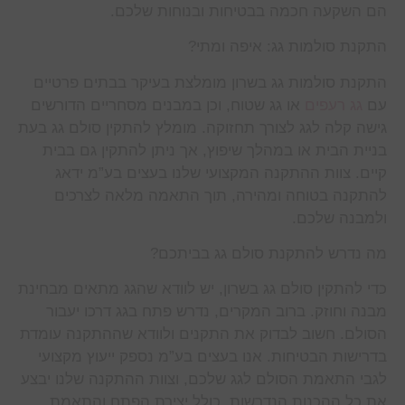
הם השקעה חכמה בבטיחות ובנוחות שלכם.
התקנת סולמות גג: איפה ומתי?
התקנת סולמות גג בשרון מומלצת בעיקר בבתים פרטיים
עם
גג רעפים
או גג שטוח, וכן במבנים מסחריים הדורשים
גישה קלה לגג לצורך תחזוקה. מומלץ להתקין סולם גג בעת
בניית הבית או במהלך שיפוץ, אך ניתן להתקין גם בבית
קיים. צוות ההתקנה המקצועי שלנו בעצים בע”מ ידאג
להתקנה בטוחה ומהירה, תוך התאמה מלאה לצרכים
ולמבנה שלכם.
מה נדרש להתקנת סולם גג בביתכם?
כדי להתקין סולם גג בשרון, יש לוודא שהגג מתאים מבחינת
מבנה וחוזק. ברוב המקרים, נדרש פתח בגג דרכו יעבור
הסולם. חשוב לבדוק את התקנים ולוודא שההתקנה עומדת
בדרישות הבטיחות. אנו בעצים בע”מ נספק ייעוץ מקצועי
לגבי התאמת הסולם לגג שלכם, וצוות ההתקנה שלנו יבצע
את כל ההכנות הנדרשות, כולל יצירת הפתח והתאמת