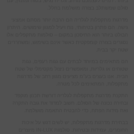
ביותר. דמיינו לעצמכם מרחב גלריה נגיש, בטוח ומזמין, עם
סולם שמשתלב בצורה מושלמת בחלל.
מדרגות מתקפלות לגלריה הם הרבה יותר מסתם אמצעי
גישה. הם פתרון בטיחותי, נוח ויעיל למגוון שימושים. היתרון
הבולט ביותר הוא החיסכון במקום – סולמות מתקפלים אלו
נסגרים בצורה קומפקטית כאשר אינם בשימוש, ומשחררים
שטח יקר בבית.
הם מתאימים במיוחד לבתים עם גגות רעפים, גגות
שטוחים או גלריות, ומאפשרים ניצול מקסימלי של שטח
הבית. אנו בעצים בע”מ מציעים מגוון רחב של מדרגות
מתקפלות, המתאימים לכל מטרה.
התקנת מדרגות מתקפלות לגלריה דורשת תכנון מוקפד
ובחירה נכונה של הסולם. חשוב למדוד את גובה התקרה
ואת מידות הפתח, כדי להבטיח התאמה מושלמת.
בבחירת מדרגות מתקפלות, יש לשים דגש על איכות
החומרים, עמידות ובטיחות. סולמות IN-LUX מיוצרים