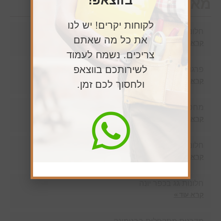
בווצאפ!
מאמרים חדשים
לקוחות יקרים! יש לנו
חלונות סקיילייט בבנימינה
את כל מה שאתם
קרא עוד »
צריכים. נשמח לעמוד
לשירותכם בווצאפ
פרגולה לגינה – מה משפיע על המחיר?
קרא עוד »
ולחסוך לכם זמן.
מחסן עצים הרצליה – המומחים לעצים
קרא עוד »
חלונות סקיילייט ברעננה
קרא עוד »
חלונות גג בכפר יונה
קרא עוד »