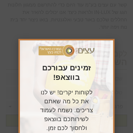
קשר עם עצים בע”מ עוד היום כדי להתרשם ממגוון חלונות
הגג של IN-LUX ולראות כיצד אנו יכולים להאיר את
החללים שלכם באור טבעי ואלגנטיות. בואו ניצור יחד בית
נוח ויפה יותר.
לקבלת נציג שירות
השאירו פרטיכם כאן
זמינים עבורכם
בווצאפ!
לקוחות יקרים! יש לנו
את כל מה שאתם
צריכים. נשמח לעמוד
לשירותכם בווצאפ
שליחה
ולחסוך לכם זמן.