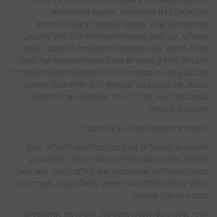
וחדשנות מהשורה הראשונה. חלונות אלו מיוצרים על ידי
חברת IN-LUX האיטלקית, הידועה בטכנולוגיות
המתקדמות שלה, בעיצוב המוקפד וביצועים תרמיים
מעולים. עם מגוון אפשרויות שיתאימו לכל צורך ותקציב,
תוכלו למצוא את ההתאמה המושלמת לביתכם. חלונות
IN-LUX לא רק משפרים את המראה האסתטי של החלל
שלכם, אלא גם מבטיחים יעילות אנרגטית ונוחות לאורך כל
השנה. אנו בעצים בע”מ נספק לכם חווית לקוח מעולה,
נטפל בכל מ-א’ ועד ת’, החל מאספקה ועד להתקנה
מקצועית ובטוחה.
היכן ניתן להתקין חלונות גג בביתכם?
חלונות גג ורטיקליים הינם רב-תכליתיים להפליא, וניתן
להתקין אותם במגוון חללים ברחבי הבית. עליות גג הן
בחירה פופולרית, שכן חלונות אלו יכולים להפוך אזור חשוך
ובלתי מנוצל לחלל מואר ומזמין, מושלם עבור משרד ביתי,
סטודיו או חדר אורחים.
חדרי שינה בעלי תקרה משופעת, נהנים גם מחלונות גג,