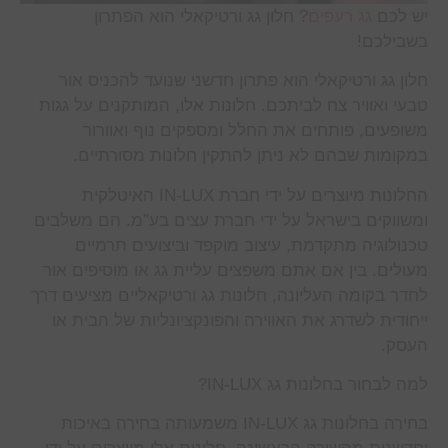
יש לכם
גג רעפים
? חלון גג ורטיקאלי הוא הפתרון
בשבילכם!
חלון גג ורטיקאלי הוא פתרון חדשני שנועד להכניס אור
טבעי ואוויר צח לביתכם. חלונות אלו, המותקנים על גגות
משופעים, פותחים את החלל ומספקים נוף ואוורור
במקומות שבהם לא ניתן להתקין חלונות מסורתיים.
החלונות מיוצרים על ידי חברת IN-LUX האיטלקית
ומשווקים בישראל על ידי חברת עצים בע”מ. הם משלבים
טכנולוגיה מתקדמת, עיצוב מוקפד וביצועים תרמיים
מעולים. בין אם אתם משפצים עליית גג או מוסיפים אור
לחדר בקומה העליונה, חלונות גג ורטיקאליים מציעים דרך
ייחודית לשדרג את האווירה והפונקציונליות של הבית או
העסק.
למה לבחור בחלונות גג IN-LUX?
בחירה בחלונות גג IN-LUX משמעותה בחירה באיכות