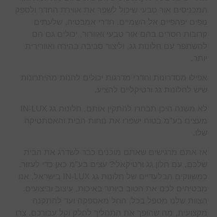
המכניסים אור טבעי שיכול לשפר את אווירת החדר ולספק
נופים יפהפיים אל השמיים. חדרי אמבטיה, שלעתים
קרובות חסרים בהם אור טבעי ואוורור, יכולים גם הם
להשתפר עם חלונות גג, וליצור סביבה בהירה ואוורירית
יותר.
אפילו מסדרונות וחדרי מדרגות יכולים להנות מהיתרונות
שיש לחלונות גג ורטיקליים להציע.
לא משנה היכן תבחרו להתקין אותם, חלונות גג IN-LUX
מעצים בע”מ בטוח ישפרו את נוחות הבית והאסתטיקה
שלו.
אז אתם מרגישים שאתם מוכנים כבר לשדרג את הבית
שלכם, עם חלון גג ורטיקאלי? עצים בע”מ כאן כדי לעזור.
כמשווקים הבלעדיים של חלונות גג IN-LUX בישראל, אנו
מבטיחים לכם את הטוב ביותר באיכות, עיצוב וביצועים.
הצוות שלנו מטפל בכל, החל מאספקה ועד להתקנה
מקצועית, מה שהופך את התהליך לחלק וקל עבורכם. צרו