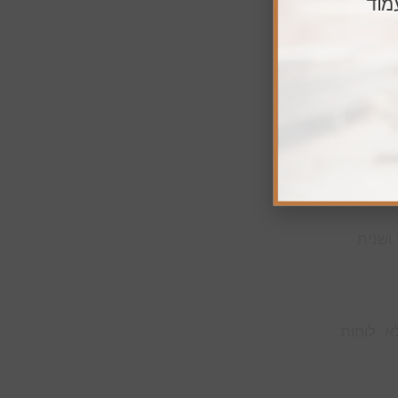
מוד
נות רבים
ושנית
א. לוחות