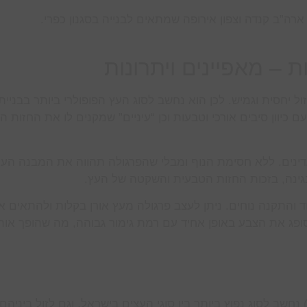
רה”ב קנדה וצפון אירופה שמתאים לבנייה בסגנון כפרי.
ות – מאפיינים ויתרונות
ב לסוג עץ קל, חזק, זול יחסית וגמיש. לכן הוא נחשב לסוג העץ הפופולרי ביותר בבניית
 עם כיוון סיבים אורכי וטבעות וכן “עיניים” שמקנים לו את החזות ה
דינים. ללא חסימת הנוף ומבלי שהפרגולה תהווה את המבנה העי
בגינה, בזכות החזות הטבעית והשקטה של העץ.
ד והתקנה נוחים. ניתן לעצב פרגולה מעץ אורן בקלות ולהתאים א
 סופג את הצבע באופן אחיד עם רמת גימור גבוהה, מה שהופך אותו
נחשב לסוג נפוץ ביותר בין סוגי העצים בישראל, וגם לזול ביניהם