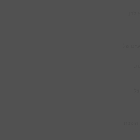
 לבן,
יים של
ת.
צל
 הופכת