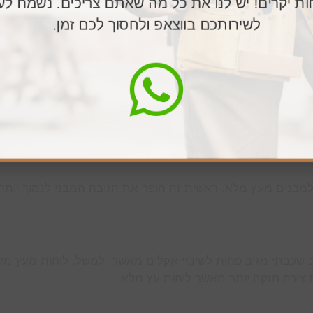
ות יקרים! יש לנו את כל מה שאתם צריכים. נשמח לע
וצצויות של העץ בטווח הארוך, עם מרקם שנשאר אחיד.
לשירותכם בווצאפ ולחסוך לכם זמן.
שגת תוצאות של קורות ארוכות וחזקות.
לת שכבתי ומעלה) – מה זה עץ רב
מסיבה טובה. אחרי הכול, לפרגולות שבנויות מסוג עץ זה יש יתרו
ת החשובים.
למבנים מעץ מלא. ראשית זה הופך את הגובה המבני לנמוך יותר 
רב שכבתי מגיב פחות לשינויי אקלים מאשר, למשל, לוחות מעץ מל
ת צורה חזקה יותר מאשר לוחות עץ מלא.