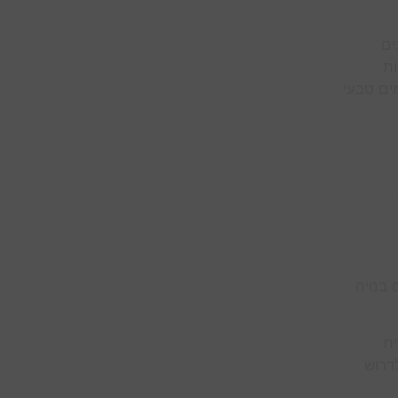
ים
ות
ים טבעי
בנויה
ת
דרוש