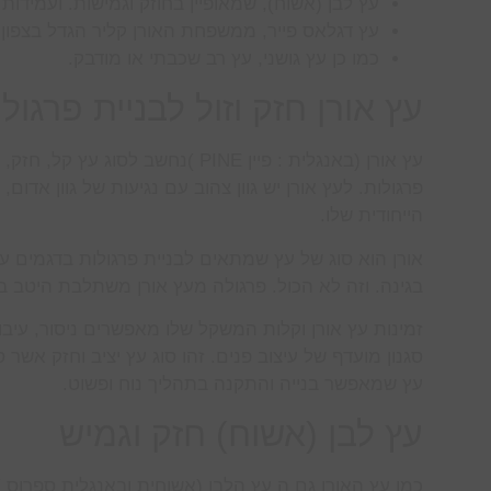
עץ לבן (אשוח), שמאופיין בחוזק וגמישות. ועמידות
עץ דגלאס פייר, ממשפחת האורן קליר הגדל בצפון א
כמו כן עץ גושני, עץ רב שכבתי או מודבק.
עץ אורן חזק וזול לבניית פרגול
עץ אורן (באנגלית : פיין PINE )נחש
פרגולות. לעץ אורן יש גוון צהוב עם נגיעות של גוון אדום,
הייחודית שלו.
אורן הוא סוג של עץ שמתאים לבניית פרגולות בדגמים ע
בגינה. וזה לא הכול. פרגולה מעץ אורן משתלבת היטב 
זמינות עץ אורן וקלות המשקל שלו מאפשרים ניסור, עיבו
סגנון מועדף של עיצוב פנים. זהו סוג עץ יציב וחזק אשר
עץ שמאפשר בנייה והתקנה בתהליך נוח ופשוט.
עץ לבן (אשוח) חזק וגמיש
כמו עץ האורן גם ה עץ הלבן (אשוחית ובאנגלית ספרוס ) 