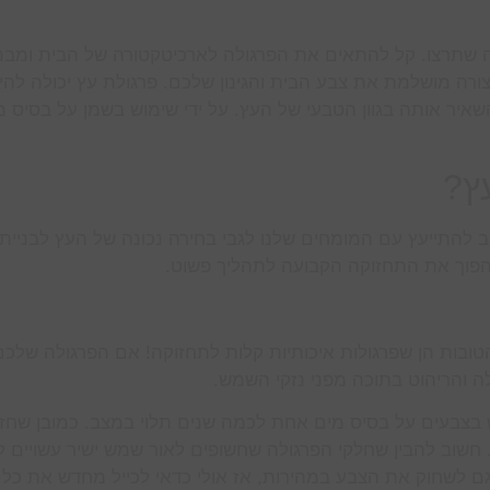
 שתרצו. קל להתאים את הפרגולה לארכיטקטורה של הבית ומבנ
רה מושלמת את צבע הבית והגינון שלכם. פרגולת עץ יכולה להי
איר אותה בגוון הטבעי של העץ. על ידי שימוש בשמן על בסיס מ
ץ?
ב להתייעץ עם המומחים שלנו לגבי בחירה נכונה של העץ לבניית
הפוך את התחזוקה הקבועה לתהליך פשוט.
בות הן שפרגולות איכותיות קלות לתחזוקה! אם הפרגולה שלכם 
לה והריהוט בתוכה מפני נזקי השמש.
צבעים על בסיס מים אחת לכמה שנים תלוי במצב. כמובן שחזי
 חשוב להבין שחלקי הפרגולה שחשופים לאור שמש ישיר עשויים ל
גם לשחוק את הצבע במהירות, אז אולי כדאי לכייל מחדש את כל