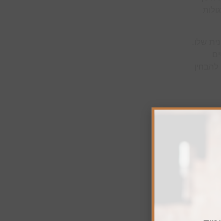
ולות
ית שלו.
ים
 להבחין
וגי עצים