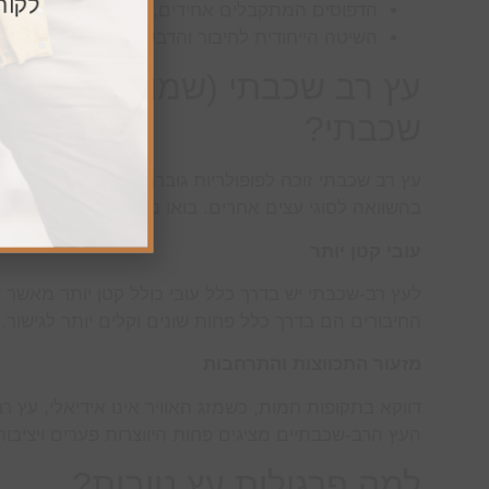
לקוח
הדפוסים המתקבלים אחידים, ללא עיוותים או התפ
השיטה הייחודית לחיבור והדבקת העצים מאפשרת ה
עץ רב שכבתי (שמורכב מעץ ת
שכבתי?
עץ רב שכבתי זוכה לפופולריות גוברת בשנים האחרונות, ו
בהשוואה לסוגי עצים אחרים. בואו נדבר רגע על היתרונו
עובי קטן יותר
לעץ רב-שכבתי יש בדרך כלל עובי כולל קטן יותר מאשר 
החיבורים הם בדרך כלל פחות שונים וקלים יותר לגישור.
מזעור התכווצות והתרחבות
דווקא בתקופות חמות, כשמזג האוויר אינו אידיאלי, עץ 
העץ הרב-שכבתיים מציגים פחות היווצרות פערים ויציבו
למה פרגולות עץ טובות?