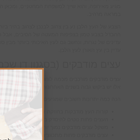
מגיע מאירופה, והוא שייך למשפחת המחטניים, ומכאן הה
במראה מרהיב.
הצבע של העץ הלבן נע בין צהוב לבנבן לצהוב בהיר ביו
ההבדל בצבע טמון בצפיפות המעטה של הסיבים, אבל חש
עדינים של נגרות, ונחשב גם לעץ האיכותי ביותר מבין סוג
עדיין בין עץ האורן לעץ הלבן.
עצים מודבקים (בסגנון דו שכב
עצים מודבקים מורכבים מכמה לוחות של עץ גולמי באורכ
אלו יש ביקוש גבוה בשנים האחרונות, בזכות היתרונות 
הנה כמה יתרונות חשובים שמגיעים עם הבחירה בעצים מ
קורות העץ מודבקות בחוזקה איתנה יותר בהשוואה 
העצים פחות נוטים להיסדק בהשוואה לסוגי עצים
משקל עצים מודבקים נמוך יותר ממשקל בטון, פלד
עצים מודבקים פחות מתכווצים, מכיוון שבתהליך הייצ