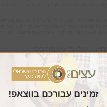
דמיה שלו לעץ האשוח. זהו עץ שנחשב קל ונוח ביותר לבניית פרג
תר, עם הבדל מזערי בצבע בין הליבה של העץ לבין הטבעת החיצונ
וב להבין שהוא נחשב לעץ גמיש שמתאים מאוד לביצוע פרויקט
י עצי האשוח. גם לו כמו לאורן יש עיניים אבל מי שמבין בעץ יידע
תי) – מה זה עץ מודבק?
ים שונים אשר מחוברים ומודבקים יחד בתהליך הדבקה ייחודי. לס
הרבים שלהם.
ודבקים לבניית פרגולות:
לבניית פרגולה מעץ טבעי מלא.
זמינים עבורכם בווצאפ!
 שזמינים במקשה אחת.
ה או ברזל, שמשמשים לבנייה.
ור, העצים עוברים ייבוש עד לדרגת לחות של כ-10%.