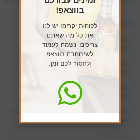
זמינים עבורכם
בווצאפ!
מאמרים חדשים
לקוחות יקרים! יש לנו
את כל מה שאתם
חלונות גג בשרון
צריכים. נשמח לעמוד
קרא עוד »
לשירותכם בווצאפ
ולחסוך לכם זמן.
סגירת מרפסת עם זכוכית – יתרונות וחסרונות
קרא עוד »
עצים לפי מידה – חיתוך והזמנת עצים לכל מטרה
קרא עוד »
פרגולה דמוי עץ ברמת גן – מה מתאים לדירה עם מרפסת?
קרא עוד »
קורות עץ אורן פיני