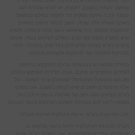
לפני התקנת סולמות גג בבנימינה, ישנם מספר דברים
שחשוב לקחת בחשבון. ראשית, יש לוודא שעליית הגג
עצמה יציבה וחזקה מספיק כדי לתמוך בסולם ובמשקל
האדם העולה עליו. שנית, חשוב לבחור מיקום מתאים
להתקנת הסולם, כזה שיאפשר גישה נוחה ובטוחה, ולוודא
שיש מספיק מקום פנוי סביב הסולם לשימוש בטוח. אנחנו
בעצים בע”מ נשמח לסייע לכם בכל שלב בתהליך, החל
מבדיקת התכנות ועד להתקנה מקצועית ובטוחה.
בחירת סולמות גג בבנימינה צריכה להתבצע בהתאם
לצרכים הספציפיים שלכם. גובה, תדירות השימוש בסולם,
סוג הגג והמשקל המקסימלי שהסולם צריך לשאת – כל
אלה פרמטרים חשובים שיש לקחת בחשבון. אנו בעצים
בע”מ מציעים מגוון רחב של סולמות גג מבית IN-LUX,
ונשמח לייעץ לכם בבחירת הסולם המתאים ביותר עבורכם.
IN-LUX ועצים בע”מ: איכות איטלקית ושירות מעולה!
חברת IN-LUX האיטלקית ידועה בייצור סולמות גג
איכותיים, עמידים ובטיחותיים. אנו, בעצים בע”מ, גאים