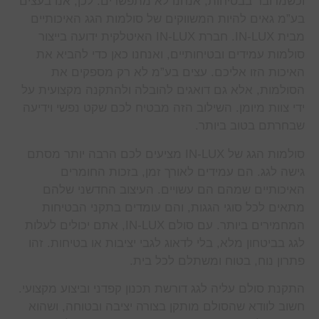
וכשמדובר בבטיחות, אנחנו לא מתפשרים. לכן, אנו בעצים
בע”מ גאים להיות המשווקים של סולמות הגג האיכותיים
מבית IN-LUX. חברת IN-LUX האיטלקית ידועה בייצור
סולמות עמידים ובטיחותיים, ואנחנו כאן כדי להביא את
האיכות הזו אליכם. עצים בע”מ לא רק מספקים את
הסולמות, אלא גם דואגים להובלה ולהתקנה מקצועית על
ידי צוות מיומן. השילוב הזה מבטיח לכם שקט נפשי וידיעה
שבחרתם בטוב ביותר.
סולמות הגג של IN-LUX מציעים לכם הרבה יותר מסתם
גישה לגג. הם עמידים לאורך זמן, בזכות החומרים
האיכותיים שמהם הם עשויים. העיצוב החדשני שלהם
מתאים לכל סוגי הגגות, והם עומדים בתקני הבטיחות
המחמירים ביותר. עם סולם IN-LUX, אתם יכולים לעלות
לגג בביטחון מלא, בלי לדאוג לגבי יציבות או בטיחות. זהו
פתרון נוח, בטוח ומשתלם לכל בית.
התקנת סולם עליה לגג דורשת תכנון קפדני וביצוע מקצועי.
חשוב לוודא שהסולם מותקן בצורה יציבה ובטוחה, ושהוא