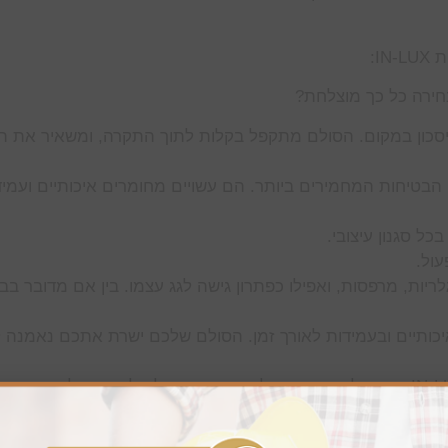
I:
חירה כל כך מוצלחת?
חיסכון במקום. הסולם מתקפל בקלות לתוך התקרה, ומשאיר את הח
למות IN-LUX עומדים בתקני הבטיחות המחמירים ביותר. הם עשויים מחומרים איכותיים ועמי
ל סגנון עיצובי.
ול.
ריות, מרפסות, ואפילו כפתרון גישה לגג עצמו. בין אם מדובר בב
בשימוש בחומרים איכותיים ובעמידות לאורך זמן. הסולם שלכם ישרת אתכם נאמנה
אנו בעצים בע”מ גאים להיות המשווקים הבלעדיים של IN-LUX בישראל. שיתוף פעולה זה מאפשר לנו להביא אלי