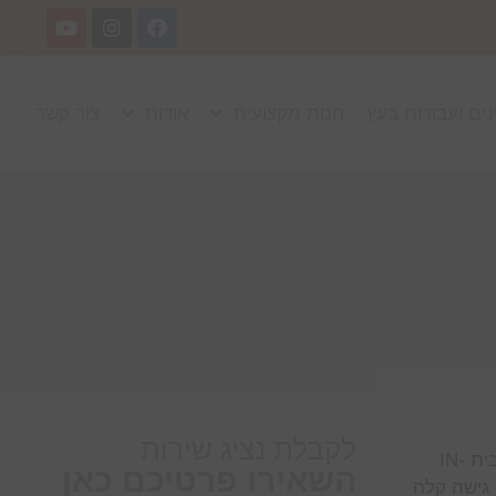
נים ועבודות בעץ
חנות מקצועית
אודות
צור קשר
לקבלת נציג שירות
מחפשים פתרון יצירתי לגישה נוחה לעליית הגג או לגג עצמו? אנו בעצים בע”מ מציעים לכם מדרגות מתקפלות איכותיות מבית IN-
השאירו פרטיכם כאן
 גישה קלה