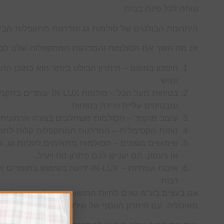
ונוחה לכל פינה בבית.
היתרונות הבולטים של סולמות גג ומדרגות מתקפלות מבית N-LUX
אז מה הופך את הסולמות והמדרגות המתקפלות שלנו לב
חיסכון במקום – היתרון הבולט ביותר הוא כמובן ה
ונגיש.
בטיחות מעל הכל – סו
ומבטיחים עלייה וירידה בטוחות.
עיצוב מוקפד – הסולמות משתלבים בצורה הרמונית בכ
נוחות מקסימלית – המדרגות המתקפלות קלות לתפע
שימושים מגוונים – הסולמות מתאימים לעליות גג, גל
או בעסק, הם יעניקו לכם פתרון נוח ויעיל.
איכות ועמידות – IN-LUX ידועה 
רבות.
מאיטליה, עם היתרון הנוסף של שירות מקומי ואמין.