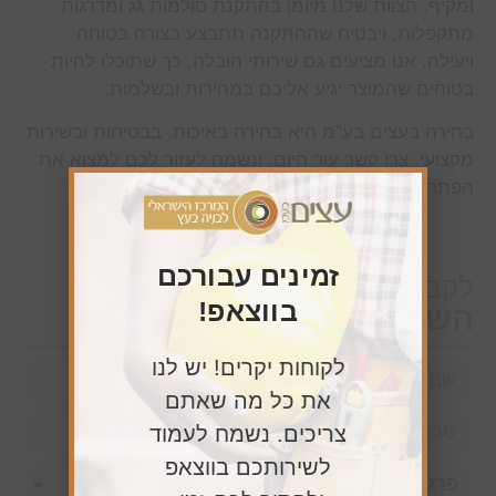
ומקיף. הצוות שלנו מיומן בהתקנת סולמות גג ומדרגות
מתקפלות, ויבטיח שההתקנה תתבצע בצורה בטוחה
ויעילה. אנו מציעים גם שירותי הובלה, כך שתוכלו להיות
בטוחים שהמוצר יגיע אליכם במהירות ובשלמות.
בחירה בעצים בע”מ היא בחירה באיכות, בבטיחות ובשירות
מקצועי. צרו קשר עוד היום, ונשמח לעזור לכם למצוא את
הפתרון המושלם לגישה לגג או לעליית הגג שלכם!
זמינים עבורכם
לקבלת נציג שירות
בווצאפ!
השאירו פרטיכם כאן
לקוחות יקרים! יש לנו
את כל מה שאתם
צריכים. נשמח לעמוד
לשירותכם בווצאפ