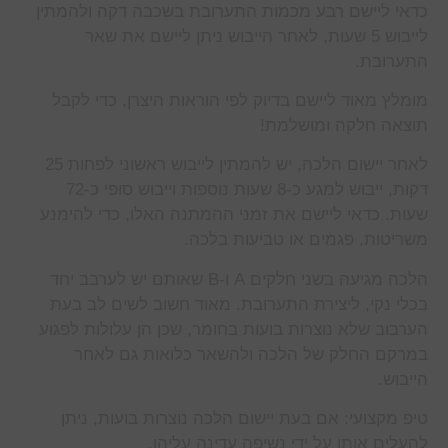
כדאי ליישם רבע מכמות התערובת בשכבה דקה ולהמתין
לייבוש 5 שעות, לאחר הייבוש ניתן ליישם את שאר
התערובת.
מומלץ מאוד ליישם בדיוק לפי הוראות היצרן, כדי לקבל
תוצאה חלקה ומושלמת!
לאחר יישום הלכה, יש להמתין לייבוש ראשוני לפחות 25
דקות, ייבוש למגע כ-8 שעות נוספות וייבוש סופי כ-72
שעות. כדאי ליישם את זמני ההמתנה האלו, כדי להימנע
משריטות, פגמים או טביעות בלכה.
הלכה מגיעה בשני חלקים A ו-B שאותם יש לערבב יחד
בכלי נקי, ליצירת התערובת. מאוד חשוב לשים לב בעת
הערבוב שלא נוצרות בועות בחומר, שכן הן עלולות לפגוע
במרקם החלק של הלכה ולהשאר כלואות גם לאחר
הייבוש.
טיפ מקצועי: אם בעת יישום הלכה נוצרות בועות, ניתן
להעלים אותן על ידי נשיפה עדינה עליהן.