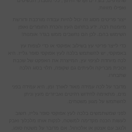
שרפרפים, בוצ’רים וקרשי חיתוך, כלי מטבח, תכשיטים
ואפילו מזוזות.
ייצור פריטים מסוג זה יכול להיות עבודה מורכבת ודורשת
מיומנות רבה, ידע בתחום העץ והכרת החומרים ואופן
השימוש בהם. לכן הם נחשבים ממש בגדר אומנות!
כדי לייצר פריטי עץ בשילוב אפוקסי או כדי לצפות עץ
באפוקסי, יש להשתמש בלכה לעץ אפוקסי סופר גלייז. היא
לכה מיוחדת לציפוי עץ, המייצרת את האפקט של שכבת
זכוכית מבריקה ולעיתים גם שקופה, תלוי בסוג הלכה
שתבחרו.
מדובר על לכה עמידה מאוד לאורך זמן, היא עמידה בפני
מים, מתאימה לחידוש רהיטים ואביזרים מעץ וניתן
להשתמש על מגוון משטחים.
לפני שמשתמשים בלכה לעץ אפוקסי סופר גלייז, חשוב
לעשות הכנה מקדימה למשטח, לנקות אותו מלכלוך ואבק
ולנגב עם אצטון או אלכוהול. אם מדובר על משטח סופג,