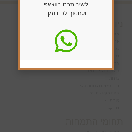
לשירותכם בווצאפ
ולחסוך לכם זמן.
ניווט מהיר
מחסן עצים
פרגולות
גגות ורעפים
דקים
חלונות גג IN-LUX
סולמות גג IN-LUX
גדרות
נגרות פנים ועבודות בעץ
חנות מקצועית
אודות
צור קשר
תחומי התמחות
מחסן עצים אבן יהודה